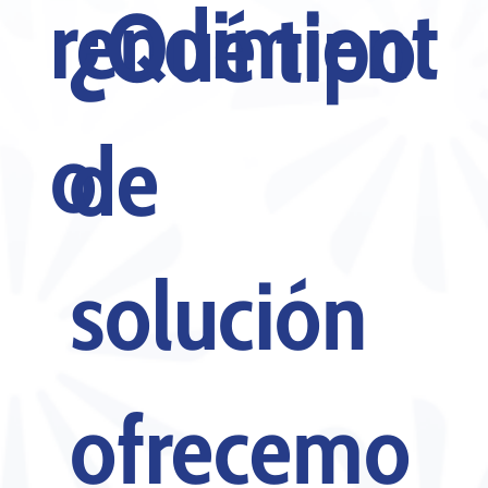
rendimient
¿Qué tipo
o.​
de
solución
ofrecemo