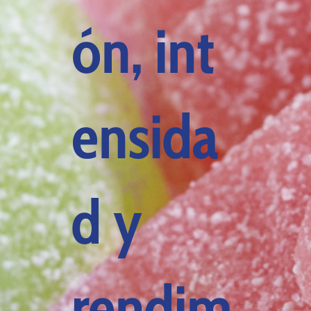
ón, int
ensida
d y
rendim