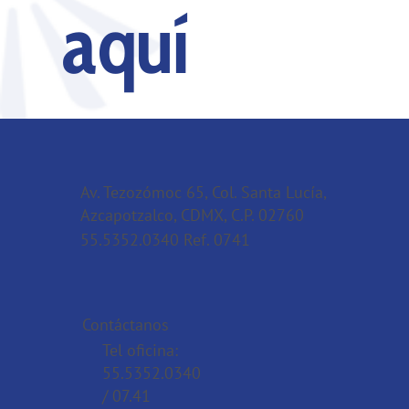
aquí
Av. Tezozómoc 65, Col. Santa Lucía,
Azcapotzalco, CDMX, C.P. 02760
55.5352.0340 Ref. 0741
Contáctanos
Tel oficina:
55.5352.0340
/ 07.41