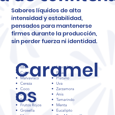
resisten el
Sabores líquidos de alta
intensidad y estabilidad,
pensados para mantenerse
proceso de
firmes durante la producción,
sin perder fuerza ni identidad.
Caramel
fabricación
Miel
Mora Azul
Cajeta
Piña
Malvavisco
Plátano
Cereza
Uva
os
Coco
Zarzamora
.
Durazno
Anis
Fresa
Tamarindo
Frutos Rojos
Menta
Grosella
Eucalipto