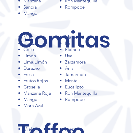
Manzana
Ron Mantequilla
Sandía
Rompope
Dulces
Mango
Gomitas
Miel
Maracuyá
Cereza
Piña
que
Coco
Plátano
Limón
Uva
Lima.Limón
Zarzamora
Durazno
Anis
Fresa
Tamarindo
Frutos Rojos
Menta
permanec
Grosella
Eucalipto
Manzana Roja
Ron Mantequilla
Mango
Rompope
Mora Azul
en en la
Toffee
Miel
Nuez