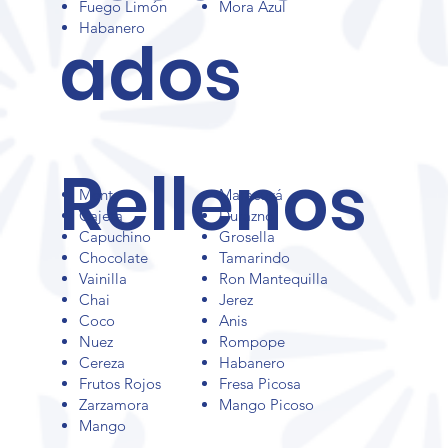
producción, sin perder
Fuego Limón
Mora Azul
Habanero
fuerza.
ados
Rellenos
Menta
Maracuyá
Cajeta
Durazno
Capuchino
Grosella
Chocolate
Tamarindo
Vainilla
Ron Mantequilla
Chai
Jerez
Coco
Anis
Nuez
Rompope
Cereza
Habanero
Frutos Rojos
Fresa Picosa
Zarzamora
Mango Picoso
Mango